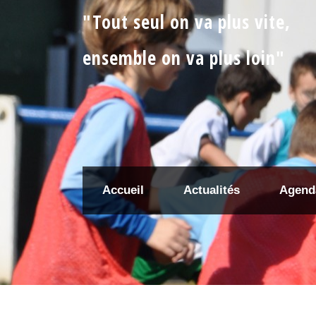
"Tout seul on va plus vite,
ensemble on va plus loin"
Accueil
Actualités
Agend