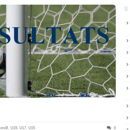
iorsB
,
U19
,
U17
,
U15
0