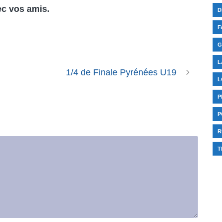
ec vos amis.
D
F
G
L
1/4 de Finale Pyrénées U19
L
P
P
R
T