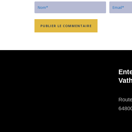
Ent
Vath
Route
6480