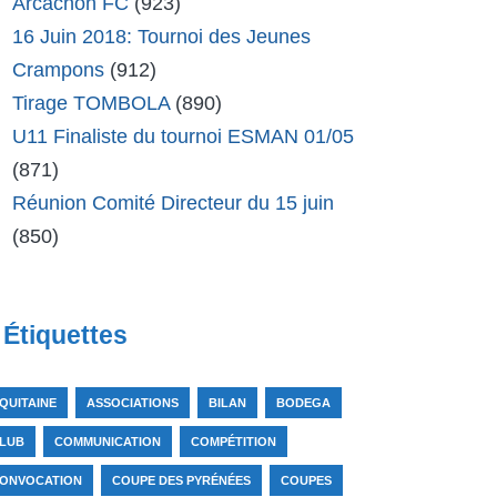
Arcachon FC
(923)
16 Juin 2018: Tournoi des Jeunes
Crampons
(912)
Tirage TOMBOLA
(890)
U11 Finaliste du tournoi ESMAN 01/05
(871)
Réunion Comité Directeur du 15 juin
(850)
Étiquettes
QUITAINE
ASSOCIATIONS
BILAN
BODEGA
LUB
COMMUNICATION
COMPÉTITION
ONVOCATION
COUPE DES PYRÉNÉES
COUPES