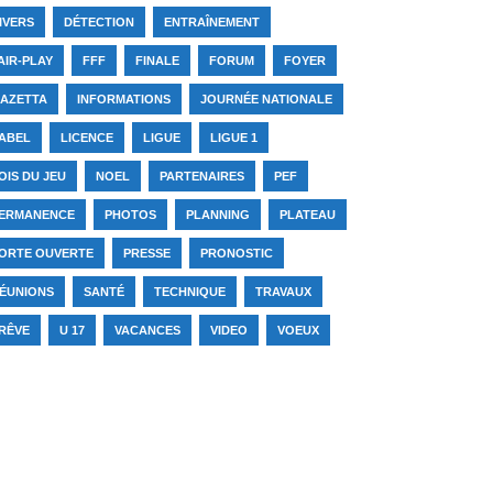
IVERS
DÉTECTION
ENTRAÎNEMENT
AIR-PLAY
FFF
FINALE
FORUM
FOYER
AZETTA
INFORMATIONS
JOURNÉE NATIONALE
ABEL
LICENCE
LIGUE
LIGUE 1
OIS DU JEU
NOEL
PARTENAIRES
PEF
ERMANENCE
PHOTOS
PLANNING
PLATEAU
ORTE OUVERTE
PRESSE
PRONOSTIC
ÉUNIONS
SANTÉ
TECHNIQUE
TRAVAUX
RÊVE
U 17
VACANCES
VIDEO
VOEUX