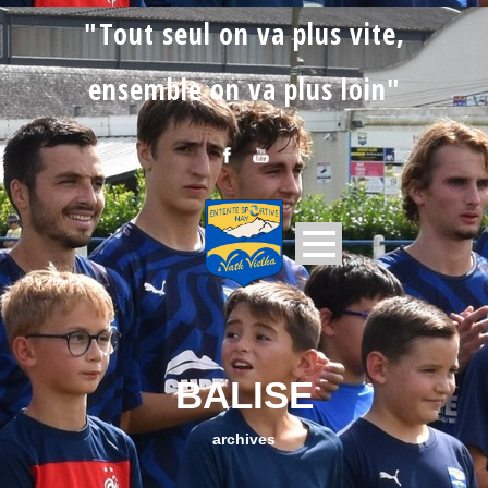
"Tout seul on va plus vite,
ensemble on va plus loin"
BALISE
archives