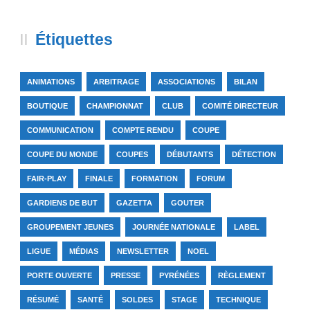
Étiquettes
ANIMATIONS
ARBITRAGE
ASSOCIATIONS
BILAN
BOUTIQUE
CHAMPIONNAT
CLUB
COMITÉ DIRECTEUR
COMMUNICATION
COMPTE RENDU
COUPE
COUPE DU MONDE
COUPES
DÉBUTANTS
DÉTECTION
FAIR-PLAY
FINALE
FORMATION
FORUM
GARDIENS DE BUT
GAZETTA
GOUTER
GROUPEMENT JEUNES
JOURNÉE NATIONALE
LABEL
LIGUE
MÉDIAS
NEWSLETTER
NOEL
PORTE OUVERTE
PRESSE
PYRÉNÉES
RÈGLEMENT
RÉSUMÉ
SANTÉ
SOLDES
STAGE
TECHNIQUE