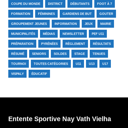
COUPE DU MONDE
DISTRICT
DÉBUTANTS
FOOT À 7
FORMATION
FÉMININES
GARDIENS DE BUT
GOUTER
GROUPEMENT JEUNES
INFORMATION
JEUX
MAIRIE
MUNICIPALITÉS
MÉDIAS
NEWSLETTER
PEF U11
PRÉPARATION
PYRÉNÉES
RÈGLEMENT
RÉSULTATS
RÉSUMÉ
SENIORS
SOLDES
STAGE
TENUES
TOURNOI
TOUTES CATÉGORIES
U11
U13
U17
VISPALY
ÉDUCATIF
Entente Sportive Nay Vath Vielha