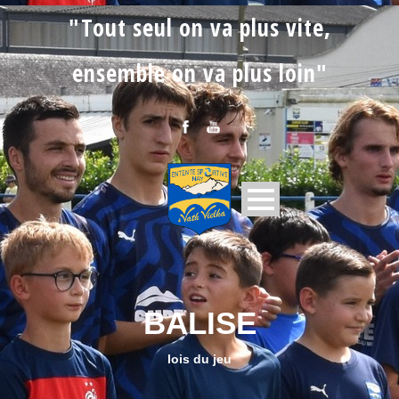
"Tout seul on va plus vite,
ensemble on va plus loin"
BALISE
lois du jeu