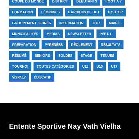
COUPE DU MONDE
DISTRICT
DÉBUTANTS
FOOT À 7
FORMATION
FÉMININES
GARDIENS DE BUT
GOUTER
GROUPEMENT JEUNES
INFORMATION
JEUX
MAIRIE
MUNICIPALITÉS
MÉDIAS
NEWSLETTER
PEF U11
PRÉPARATION
PYRÉNÉES
RÈGLEMENT
RÉSULTATS
RÉSUMÉ
SENIORS
SOLDES
STAGE
TENUES
TOURNOI
TOUTES CATÉGORIES
U11
U13
U17
VISPALY
ÉDUCATIF
Entente Sportive Nay Vath Vielha