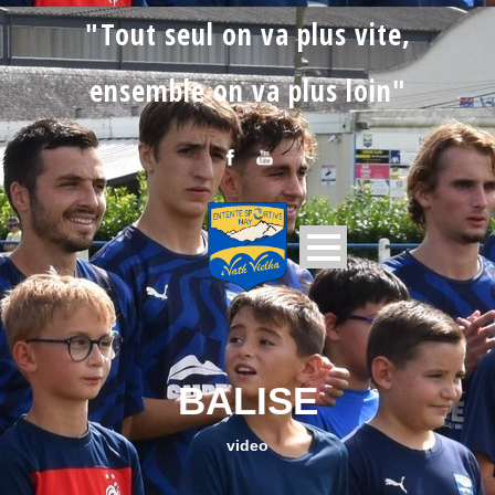
"Tout seul on va plus vite,
ensemble on va plus loin"
BALISE
video