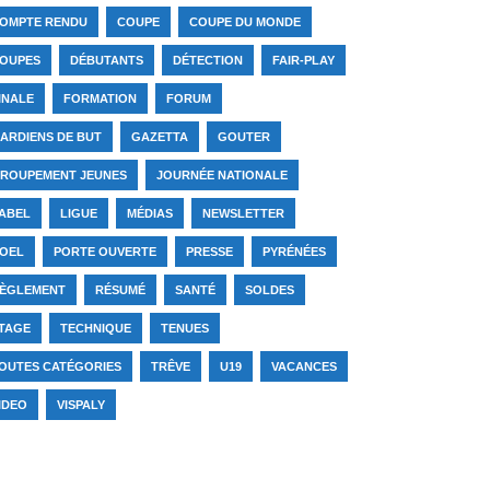
OMPTE RENDU
COUPE
COUPE DU MONDE
OUPES
DÉBUTANTS
DÉTECTION
FAIR-PLAY
INALE
FORMATION
FORUM
ARDIENS DE BUT
GAZETTA
GOUTER
ROUPEMENT JEUNES
JOURNÉE NATIONALE
ABEL
LIGUE
MÉDIAS
NEWSLETTER
OEL
PORTE OUVERTE
PRESSE
PYRÉNÉES
ÈGLEMENT
RÉSUMÉ
SANTÉ
SOLDES
TAGE
TECHNIQUE
TENUES
OUTES CATÉGORIES
TRÊVE
U19
VACANCES
IDEO
VISPALY