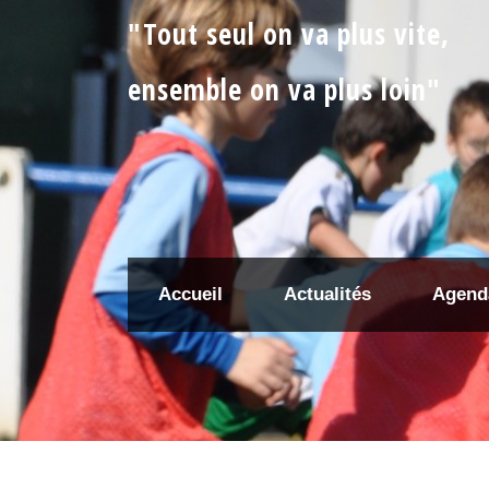
"Tout seul on va plus vite,
ensemble on va plus loin"
Accueil
Actualités
Agend