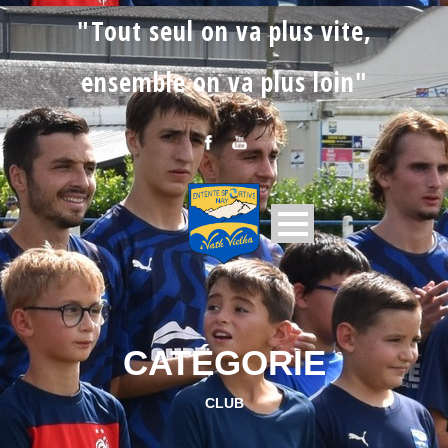
"Tout seul on va plus vite,
ensemble on va plus loin"
CATÉGORIE
CLUB