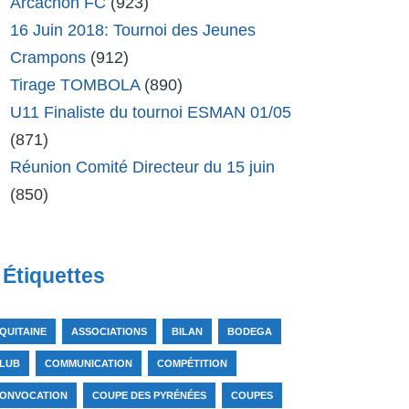
Arcachon FC
(923)
16 Juin 2018: Tournoi des Jeunes
Crampons
(912)
Tirage TOMBOLA
(890)
U11 Finaliste du tournoi ESMAN 01/05
(871)
Réunion Comité Directeur du 15 juin
(850)
Étiquettes
QUITAINE
ASSOCIATIONS
BILAN
BODEGA
LUB
COMMUNICATION
COMPÉTITION
ONVOCATION
COUPE DES PYRÉNÉES
COUPES