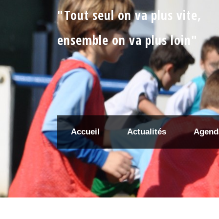
"Tout seul on va plus vite,
ensemble on va plus loin"
Accueil
Actualités
Agend