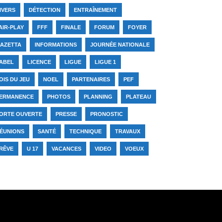
IVERS
DÉTECTION
ENTRAÎNEMENT
AIR-PLAY
FFF
FINALE
FORUM
FOYER
AZETTA
INFORMATIONS
JOURNÉE NATIONALE
ABEL
LICENCE
LIGUE
LIGUE 1
OIS DU JEU
NOEL
PARTENAIRES
PEF
ERMANENCE
PHOTOS
PLANNING
PLATEAU
ORTE OUVERTE
PRESSE
PRONOSTIC
ÉUNIONS
SANTÉ
TECHNIQUE
TRAVAUX
RÊVE
U 17
VACANCES
VIDEO
VOEUX