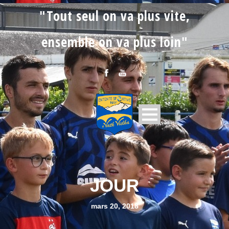
"Tout seul on va plus vite,
ensemble on va plus loin"
JOUR
mars 20, 2018