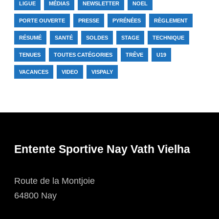
LIGUE
MÉDIAS
NEWSLETTER
NOEL
PORTE OUVERTE
PRESSE
PYRÉNÉES
RÈGLEMENT
RÉSUMÉ
SANTÉ
SOLDES
STAGE
TECHNIQUE
TENUES
TOUTES CATÉGORIES
TRÊVE
U19
VACANCES
VIDEO
VISPALY
Entente Sportive Nay Vath Vielha
Route de la Montjoie
64800 Nay