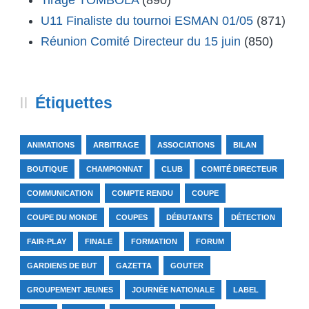
Tirage TOMBOLA
(890)
U11 Finaliste du tournoi ESMAN 01/05
(871)
Réunion Comité Directeur du 15 juin
(850)
Étiquettes
ANIMATIONS
ARBITRAGE
ASSOCIATIONS
BILAN
BOUTIQUE
CHAMPIONNAT
CLUB
COMITÉ DIRECTEUR
COMMUNICATION
COMPTE RENDU
COUPE
COUPE DU MONDE
COUPES
DÉBUTANTS
DÉTECTION
FAIR-PLAY
FINALE
FORMATION
FORUM
GARDIENS DE BUT
GAZETTA
GOUTER
GROUPEMENT JEUNES
JOURNÉE NATIONALE
LABEL