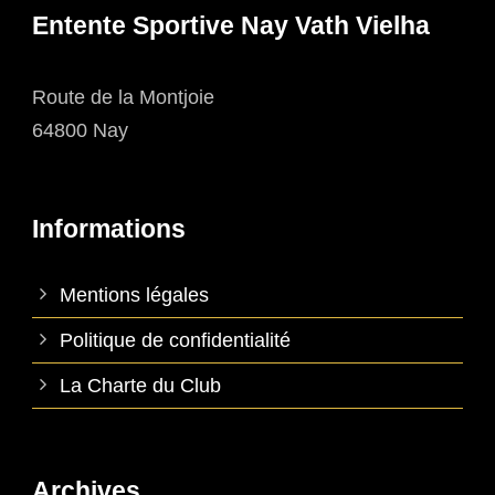
Entente Sportive Nay Vath Vielha
Route de la Montjoie
64800 Nay
Informations
Mentions légales
Politique de confidentialité
La Charte du Club
Archives