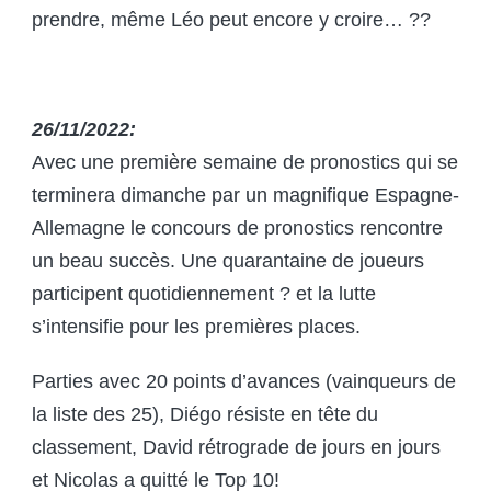
prendre, même Léo peut encore y croire… ??
26/11/2022:
Avec une première semaine de pronostics qui se
terminera dimanche par un magnifique Espagne-
Allemagne le concours de pronostics rencontre
un beau succès. Une quarantaine de joueurs
participent quotidiennement ? et la lutte
s’intensifie pour les premières places.
Parties avec 20 points d’avances (vainqueurs de
la liste des 25), Diégo résiste en tête du
classement, David rétrograde de jours en jours
et Nicolas a quitté le Top 10!