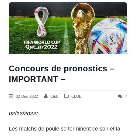
Concours de pronostics –
IMPORTANT –
02 Déc 2022
Club
CLUB
7
02/12/2022:
Les matchs de poule se terminent ce soir et la