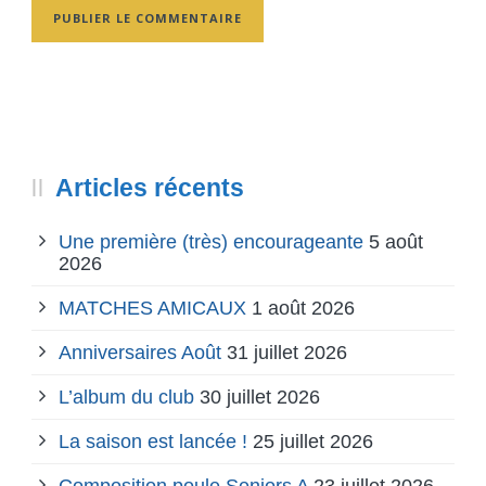
Articles récents
Une première (très) encourageante
5 août
2026
MATCHES AMICAUX
1 août 2026
Anniversaires Août
31 juillet 2026
L’album du club
30 juillet 2026
La saison est lancée !
25 juillet 2026