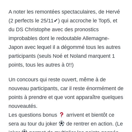
A noter les remontées spectaculaires, de Hervé
(2 perfects le 25/11✔) qui accroche le Top5, et
du DS Christophe avec des pronostics
improbables dont le redoutable Allemagne-
Japon avec lequel il a dégommé tous les autres
participants (seuls Noé et Noland marquent 1
points, tous les autres à 0!!)
Un concours qui reste ouvert, même à de
nouveau participants, car il reste énormément de
points à prendre et que vont apparaître quelques
nouveautés.
Les questions bonus
arrivent et bientôt ce
sera au tour du joker
de rentrer en action. (Le