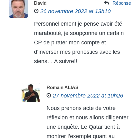
David
Réponse
26 novembre 2022 at 13h10
Personnellement je pense avoir été
marabouté, je soupçonne un certain
CP de pirater mon compte et
d’inverser mes pronostics avec les
siens… A suivre!!
Romain ALIAS
27 novembre 2022 at 10h26
Nous prenons acte de votre
réflexion et nous allons diligenter
une enquête. Le Qatar tient à
montrer l’exemple quant au