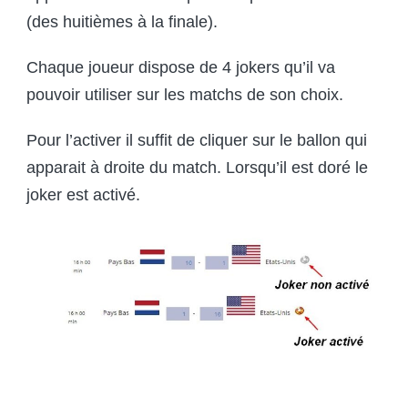
(des huitièmes à la finale).
Chaque joueur dispose de 4 jokers qu’il va
pouvoir utiliser sur les matchs de son choix.
Pour l’activer il suffit de cliquer sur le ballon qui
apparait à droite du match. Lorsqu’il est doré le
joker est activé.