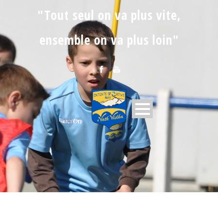
"Tout seul on va plus vite,
ensemble on va plus loin"