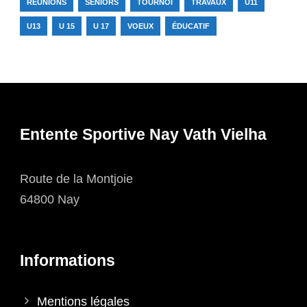
RÉUNIONS
SENIORS
TOURNOI
TRAVAUX
U11
U13
U 15
U 17
VOEUX
ÉDUCATIF
Entente Sportive Nay Vath Vielha
Route de la Montjoie
64800 Nay
Informations
Mentions légales