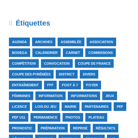
Étiquettes
AGENDA
ARCHIVES
ASSEMBLÉE
ASSOCIATION
BODEGA
CALENDRIER
CARNET
COMMISSIONS
COMPÉTITION
CONVOCATION
COUPE DE FRANCE
COUPE DES PYRÉNÉES
DISTRICT
DIVERS
ENTRAÎNEMENT
FFF
FOOT À 7
FOYER
FÉMININES
INFORMATION
INFORMATIONS
JEUX
LICENCE
LOIS DU JEU
MAIRIE
PARTENAIRES
PEF
PEF U11
PERMANENCE
PHOTOS
PLATEAU
PRONOSTIC
PRÉPARATION
REPRISE
RÉSULTATS