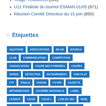
U11 Finaliste du tournoi ESMAN 01/05
(871)
Réunion Comité Directeur du 15 juin
(850)
Étiquettes
AQUITAINE
ASSOCIATIONS
BILAN
BODEGA
CLUB
COMMUNICATION
COMPÉTITION
CONVOCATION
COUPE DES PYRÉNÉES
COUPES
DIVERS
DÉTECTION
ENTRAÎNEMENT
FAIR-PLAY
FFF
FINALE
FORUM
FOYER
GAZETTA
INFORMATIONS
JOURNÉE NATIONALE
LABEL
LICENCE
LIGUE
LIGUE 1
LOIS DU JEU
NOEL