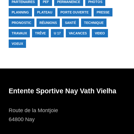
PARTENAIRES
PEF
PERMANENCE
PHOTOS
PLANNING
PLATEAU
PORTE OUVERTE
PRESSE
PRONOSTIC
RÉUNIONS
SANTÉ
TECHNIQUE
TRAVAUX
TRÊVE
U 17
VACANCES
VIDEO
VOEUX
Entente Sportive Nay Vath Vielha
Route de la Montjoie
64800 Nay