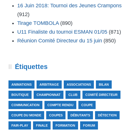
16 Juin 2018: Tournoi des Jeunes Crampons
(912)
Tirage TOMBOLA
(890)
U11 Finaliste du tournoi ESMAN 01/05
(871)
Réunion Comité Directeur du 15 juin
(850)
Étiquettes
ANIMATIONS
ARBITRAGE
ASSOCIATIONS
BILAN
BOUTIQUE
CHAMPIONNAT
CLUB
COMITÉ DIRECTEUR
COMMUNICATION
COMPTE RENDU
COUPE
COUPE DU MONDE
COUPES
DÉBUTANTS
DÉTECTION
FAIR-PLAY
FINALE
FORMATION
FORUM