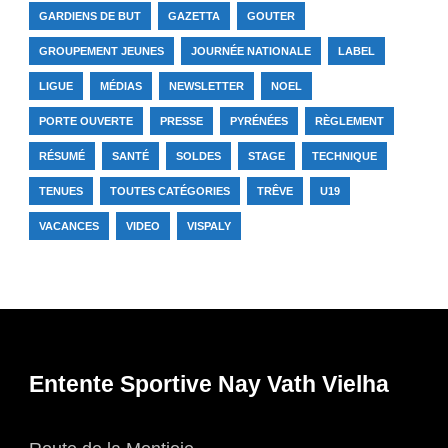
GARDIENS DE BUT
GAZETTA
GOUTER
GROUPEMENT JEUNES
JOURNÉE NATIONALE
LABEL
LIGUE
MÉDIAS
NEWSLETTER
NOEL
PORTE OUVERTE
PRESSE
PYRÉNÉES
RÈGLEMENT
RÉSUMÉ
SANTÉ
SOLDES
STAGE
TECHNIQUE
TENUES
TOUTES CATÉGORIES
TRÊVE
U19
VACANCES
VIDEO
VISPALY
Entente Sportive Nay Vath Vielha