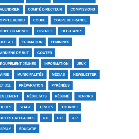
ALENDRIER
COMITÉ DIRECTEUR
COMMISSIONS
OMPTE RENDU
COUPE
COUPE DE FRANCE
OUPE DU MONDE
DISTRICT
DÉBUTANTS
OOT À 7
FORMATION
FÉMININES
ARDIENS DE BUT
GOUTER
ROUPEMENT JEUNES
INFORMATION
JEUX
AIRIE
MUNICIPALITÉS
MÉDIAS
NEWSLETTER
EF U11
PRÉPARATION
PYRÉNÉES
ÈGLEMENT
RÉSULTATS
RÉSUMÉ
SENIORS
OLDES
STAGE
TENUES
TOURNOI
OUTES CATÉGORIES
U11
U13
U17
ISPALY
ÉDUCATIF