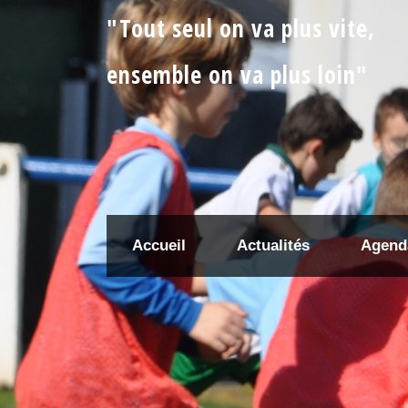
"Tout seul on va plus vite,
ensemble on va plus loin"
Accueil
Actualités
Agend