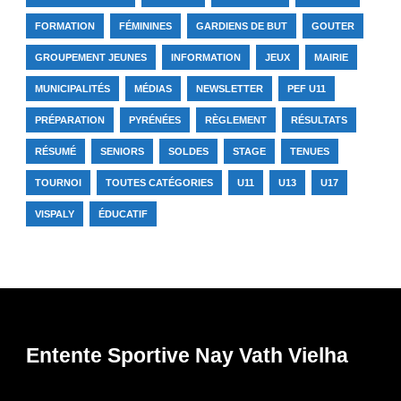
FORMATION
FÉMININES
GARDIENS DE BUT
GOUTER
GROUPEMENT JEUNES
INFORMATION
JEUX
MAIRIE
MUNICIPALITÉS
MÉDIAS
NEWSLETTER
PEF U11
PRÉPARATION
PYRÉNÉES
RÈGLEMENT
RÉSULTATS
RÉSUMÉ
SENIORS
SOLDES
STAGE
TENUES
TOURNOI
TOUTES CATÉGORIES
U11
U13
U17
VISPALY
ÉDUCATIF
Entente Sportive Nay Vath Vielha