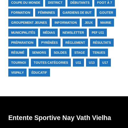
COUPE DU MONDE
DISTRICT
DÉBUTANTS
FOOT À 7
FORMATION
FÉMININES
GARDIENS DE BUT
GOUTER
GROUPEMENT JEUNES
INFORMATION
JEUX
MAIRIE
MUNICIPALITÉS
MÉDIAS
NEWSLETTER
PEF U11
PRÉPARATION
PYRÉNÉES
RÈGLEMENT
RÉSULTATS
RÉSUMÉ
SENIORS
SOLDES
STAGE
TENUES
TOURNOI
TOUTES CATÉGORIES
U11
U13
U17
VISPALY
ÉDUCATIF
Entente Sportive Nay Vath Vielha