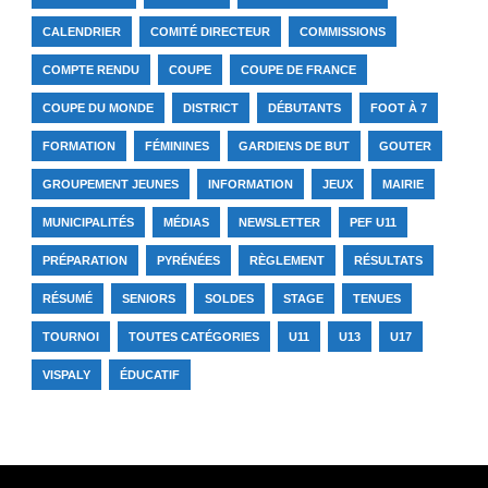
CALENDRIER
COMITÉ DIRECTEUR
COMMISSIONS
COMPTE RENDU
COUPE
COUPE DE FRANCE
COUPE DU MONDE
DISTRICT
DÉBUTANTS
FOOT À 7
FORMATION
FÉMININES
GARDIENS DE BUT
GOUTER
GROUPEMENT JEUNES
INFORMATION
JEUX
MAIRIE
MUNICIPALITÉS
MÉDIAS
NEWSLETTER
PEF U11
PRÉPARATION
PYRÉNÉES
RÈGLEMENT
RÉSULTATS
RÉSUMÉ
SENIORS
SOLDES
STAGE
TENUES
TOURNOI
TOUTES CATÉGORIES
U11
U13
U17
VISPALY
ÉDUCATIF