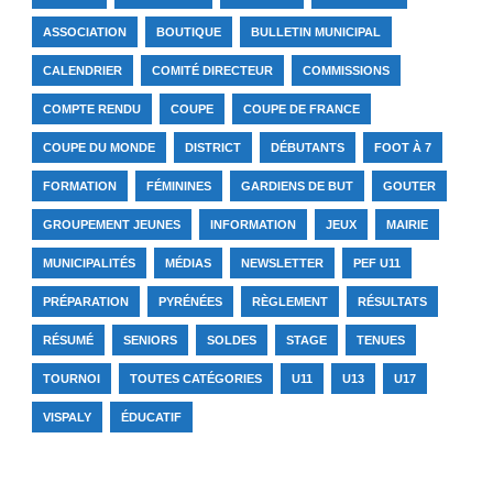
ASSOCIATION
BOUTIQUE
BULLETIN MUNICIPAL
CALENDRIER
COMITÉ DIRECTEUR
COMMISSIONS
COMPTE RENDU
COUPE
COUPE DE FRANCE
COUPE DU MONDE
DISTRICT
DÉBUTANTS
FOOT À 7
FORMATION
FÉMININES
GARDIENS DE BUT
GOUTER
GROUPEMENT JEUNES
INFORMATION
JEUX
MAIRIE
MUNICIPALITÉS
MÉDIAS
NEWSLETTER
PEF U11
PRÉPARATION
PYRÉNÉES
RÈGLEMENT
RÉSULTATS
RÉSUMÉ
SENIORS
SOLDES
STAGE
TENUES
TOURNOI
TOUTES CATÉGORIES
U11
U13
U17
VISPALY
ÉDUCATIF