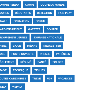
OMPTE RENDU
COUPE
COUPE DU MONDE
OUPES
DÉBUTANTS
DÉTECTION
FAIR-PLAY
INALE
FORMATION
FORUM
ARDIENS DE BUT
GAZETTA
GOUTER
ROUPEMENT JEUNES
JOURNÉE NATIONALE
ABEL
LIGUE
MÉDIAS
NEWSLETTER
OEL
PORTE OUVERTE
PRESSE
PYRÉNÉES
ÈGLEMENT
RÉSUMÉ
SANTÉ
SOLDES
TAGE
TECHNIQUE
TENUES
OUTES CATÉGORIES
TRÊVE
U19
VACANCES
IDEO
VISPALY