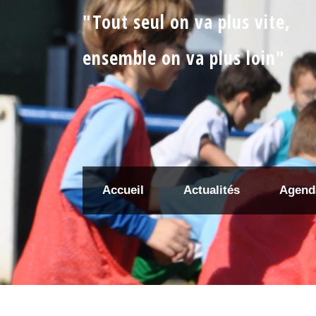
"Tout seul on va plus vite,
ensemble on va plus loin"
Accueil
Actualités
Agend