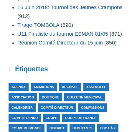
16 Juin 2018: Tournoi des Jeunes Crampons
(912)
Tirage TOMBOLA
(890)
U11 Finaliste du tournoi ESMAN 01/05
(871)
Réunion Comité Directeur du 15 juin
(850)
Étiquettes
AGENDA
ANIMATIONS
ARCHIVES
ASSEMBLÉE
ASSOCIATION
BOUTIQUE
BULLETIN MUNICIPAL
CALENDRIER
COMITÉ DIRECTEUR
COMMISSIONS
COMPTE RENDU
COUPE
COUPE DE FRANCE
COUPE DU MONDE
DISTRICT
DÉBUTANTS
FOOT À 7