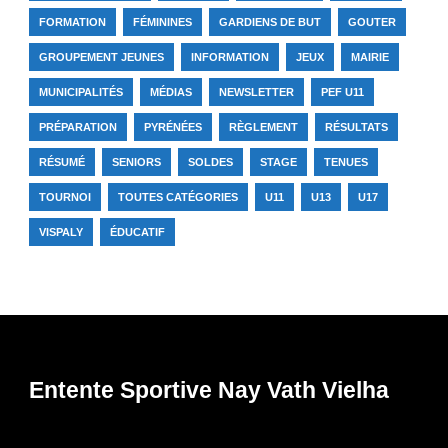
FORMATION
FÉMININES
GARDIENS DE BUT
GOUTER
GROUPEMENT JEUNES
INFORMATION
JEUX
MAIRIE
MUNICIPALITÉS
MÉDIAS
NEWSLETTER
PEF U11
PRÉPARATION
PYRÉNÉES
RÈGLEMENT
RÉSULTATS
RÉSUMÉ
SENIORS
SOLDES
STAGE
TENUES
TOURNOI
TOUTES CATÉGORIES
U11
U13
U17
VISPALY
ÉDUCATIF
Entente Sportive Nay Vath Vielha