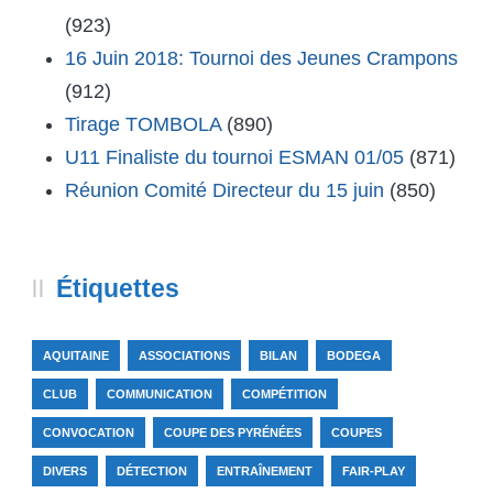
(923)
16 Juin 2018: Tournoi des Jeunes Crampons
(912)
Tirage TOMBOLA
(890)
U11 Finaliste du tournoi ESMAN 01/05
(871)
Réunion Comité Directeur du 15 juin
(850)
Étiquettes
AQUITAINE
ASSOCIATIONS
BILAN
BODEGA
CLUB
COMMUNICATION
COMPÉTITION
CONVOCATION
COUPE DES PYRÉNÉES
COUPES
DIVERS
DÉTECTION
ENTRAÎNEMENT
FAIR-PLAY