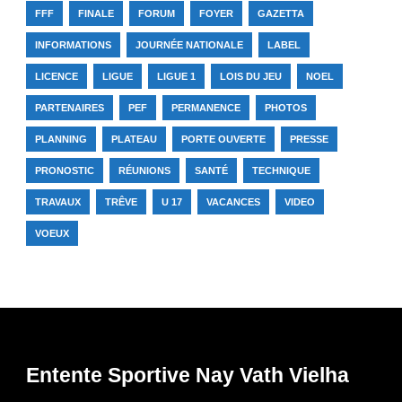
FFF
FINALE
FORUM
FOYER
GAZETTA
INFORMATIONS
JOURNÉE NATIONALE
LABEL
LICENCE
LIGUE
LIGUE 1
LOIS DU JEU
NOEL
PARTENAIRES
PEF
PERMANENCE
PHOTOS
PLANNING
PLATEAU
PORTE OUVERTE
PRESSE
PRONOSTIC
RÉUNIONS
SANTÉ
TECHNIQUE
TRAVAUX
TRÊVE
U 17
VACANCES
VIDEO
VOEUX
Entente Sportive Nay Vath Vielha