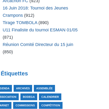
Arcachon FC
(923)
16 Juin 2018: Tournoi des Jeunes
Crampons
(912)
Tirage TOMBOLA
(890)
U11 Finaliste du tournoi ESMAN 01/05
(871)
Réunion Comité Directeur du 15 juin
(850)
Étiquettes
GENDA
ARCHIVES
ASSEMBLÉE
SSOCIATION
BODEGA
CALENDRIER
ARNET
COMMISSIONS
COMPÉTITION