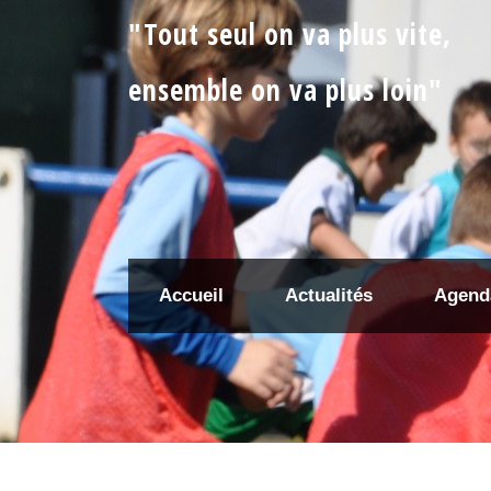
"Tout seul on va plus vite,
ensemble on va plus loin"
Accueil
Actualités
Agend