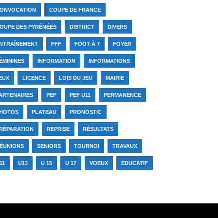
ONVOCATION
COUPE DE FRANCE
OUPE DES PYRÉNÉES
DISTRICT
DIVERS
NTRAÎNEMENT
FFF
FOOT À 7
FOYER
ÉMININES
INFORMATION
INFORMATIONS
EUX
LICENCE
LOIS DU JEU
MAIRIE
ARTENAIRES
PEF
PEF U11
PERMANENCE
HOTOS
PLATEAU
PRONOSTIC
RÉPARATION
REPRISE
RÉSULTATS
ÉUNIONS
SENIORS
TOURNOI
TRAVAUX
11
U13
U 15
U 17
VOEUX
ÉDUCATIF