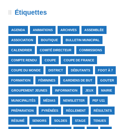
Étiquettes
AGENDA
ANIMATIONS
ARCHIVES
ASSEMBLÉE
ASSOCIATION
BOUTIQUE
BULLETIN MUNICIPAL
CALENDRIER
COMITÉ DIRECTEUR
COMMISSIONS
COMPTE RENDU
COUPE
COUPE DE FRANCE
COUPE DU MONDE
DISTRICT
DÉBUTANTS
FOOT À 7
FORMATION
FÉMININES
GARDIENS DE BUT
GOUTER
GROUPEMENT JEUNES
INFORMATION
JEUX
MAIRIE
MUNICIPALITÉS
MÉDIAS
NEWSLETTER
PEF U11
PRÉPARATION
PYRÉNÉES
RÈGLEMENT
RÉSULTATS
RÉSUMÉ
SENIORS
SOLDES
STAGE
TENUES