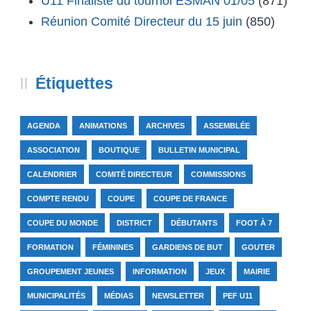
U11 Finaliste du tournoi ESMAN 01/05
(871)
Réunion Comité Directeur du 15 juin
(850)
Étiquettes
AGENDA
ANIMATIONS
ARCHIVES
ASSEMBLÉE
ASSOCIATION
BOUTIQUE
BULLETIN MUNICIPAL
CALENDRIER
COMITÉ DIRECTEUR
COMMISSIONS
COMPTE RENDU
COUPE
COUPE DE FRANCE
COUPE DU MONDE
DISTRICT
DÉBUTANTS
FOOT À 7
FORMATION
FÉMININES
GARDIENS DE BUT
GOUTER
GROUPEMENT JEUNES
INFORMATION
JEUX
MAIRIE
MUNICIPALITÉS
MÉDIAS
NEWSLETTER
PEF U11