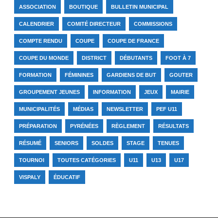
ASSOCIATION
BOUTIQUE
BULLETIN MUNICIPAL
CALENDRIER
COMITÉ DIRECTEUR
COMMISSIONS
COMPTE RENDU
COUPE
COUPE DE FRANCE
COUPE DU MONDE
DISTRICT
DÉBUTANTS
FOOT À 7
FORMATION
FÉMININES
GARDIENS DE BUT
GOUTER
GROUPEMENT JEUNES
INFORMATION
JEUX
MAIRIE
MUNICIPALITÉS
MÉDIAS
NEWSLETTER
PEF U11
PRÉPARATION
PYRÉNÉES
RÈGLEMENT
RÉSULTATS
RÉSUMÉ
SENIORS
SOLDES
STAGE
TENUES
TOURNOI
TOUTES CATÉGORIES
U11
U13
U17
VISPALY
ÉDUCATIF