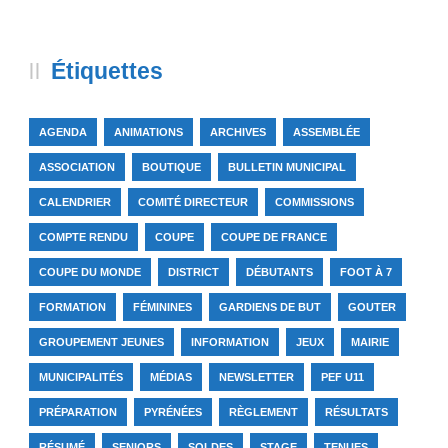
Étiquettes
AGENDA
ANIMATIONS
ARCHIVES
ASSEMBLÉE
ASSOCIATION
BOUTIQUE
BULLETIN MUNICIPAL
CALENDRIER
COMITÉ DIRECTEUR
COMMISSIONS
COMPTE RENDU
COUPE
COUPE DE FRANCE
COUPE DU MONDE
DISTRICT
DÉBUTANTS
FOOT À 7
FORMATION
FÉMININES
GARDIENS DE BUT
GOUTER
GROUPEMENT JEUNES
INFORMATION
JEUX
MAIRIE
MUNICIPALITÉS
MÉDIAS
NEWSLETTER
PEF U11
PRÉPARATION
PYRÉNÉES
RÈGLEMENT
RÉSULTATS
RÉSUMÉ
SENIORS
SOLDES
STAGE
TENUES