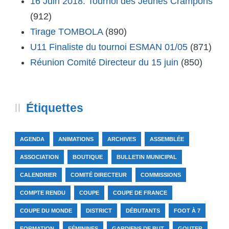
16 Juin 2018: Tournoi des Jeunes Crampons
(912)
Tirage TOMBOLA
(890)
U11 Finaliste du tournoi ESMAN 01/05
(871)
Réunion Comité Directeur du 15 juin
(850)
Étiquettes
AGENDA
ANIMATIONS
ARCHIVES
ASSEMBLÉE
ASSOCIATION
BOUTIQUE
BULLETIN MUNICIPAL
CALENDRIER
COMITÉ DIRECTEUR
COMMISSIONS
COMPTE RENDU
COUPE
COUPE DE FRANCE
COUPE DU MONDE
DISTRICT
DÉBUTANTS
FOOT À 7
FORMATION
FÉMININES
GARDIENS DE BUT
GOUTER