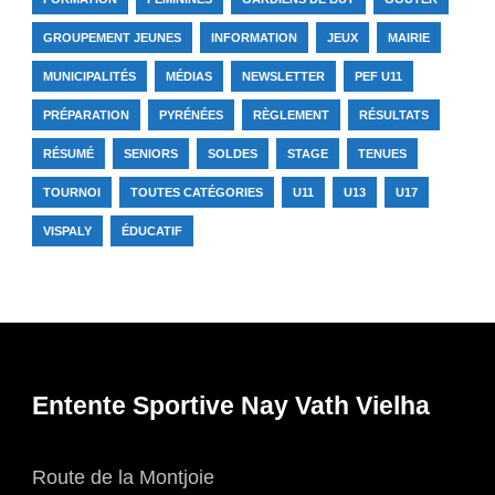
GROUPEMENT JEUNES
INFORMATION
JEUX
MAIRIE
MUNICIPALITÉS
MÉDIAS
NEWSLETTER
PEF U11
PRÉPARATION
PYRÉNÉES
RÈGLEMENT
RÉSULTATS
RÉSUMÉ
SENIORS
SOLDES
STAGE
TENUES
TOURNOI
TOUTES CATÉGORIES
U11
U13
U17
VISPALY
ÉDUCATIF
Entente Sportive Nay Vath Vielha
Route de la Montjoie