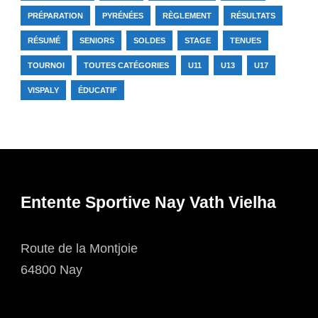
PRÉPARATION
PYRÉNÉES
RÈGLEMENT
RÉSULTATS
RÉSUMÉ
SENIORS
SOLDES
STAGE
TENUES
TOURNOI
TOUTES CATÉGORIES
U11
U13
U17
VISPALY
ÉDUCATIF
Entente Sportive Nay Vath Vielha
Route de la Montjoie
64800 Nay