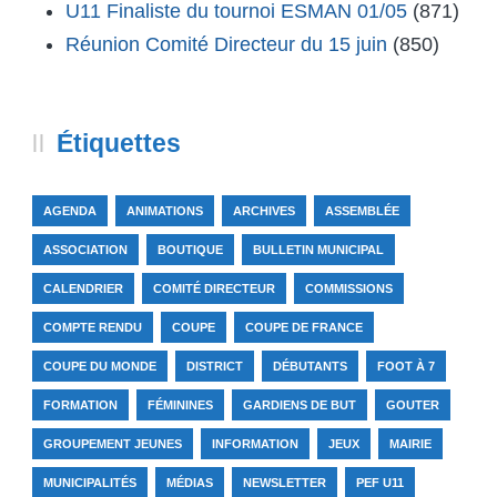
U11 Finaliste du tournoi ESMAN 01/05
(871)
Réunion Comité Directeur du 15 juin
(850)
Étiquettes
AGENDA
ANIMATIONS
ARCHIVES
ASSEMBLÉE
ASSOCIATION
BOUTIQUE
BULLETIN MUNICIPAL
CALENDRIER
COMITÉ DIRECTEUR
COMMISSIONS
COMPTE RENDU
COUPE
COUPE DE FRANCE
COUPE DU MONDE
DISTRICT
DÉBUTANTS
FOOT À 7
FORMATION
FÉMININES
GARDIENS DE BUT
GOUTER
GROUPEMENT JEUNES
INFORMATION
JEUX
MAIRIE
MUNICIPALITÉS
MÉDIAS
NEWSLETTER
PEF U11