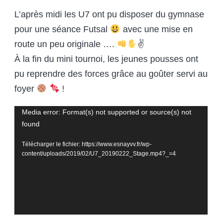
L’après midi les U7 ont pu disposer du gymnase
pour une séance Futsal
avec une mise en
route un peu originale ….
✌️
À la fin du mini tournoi, les jeunes pousses ont
pu reprendre des forces grâce au goûter servi au
foyer
!
Lecteur
Media error: Format(s) not supported or source(s) not
found
vidéo
Télécharger le fichier: https://www.esnayvv.fr/wp-
content/uploads/2019/02/U7_20190222_Stage.mp4?_=4