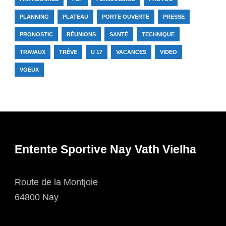
PLANNING
PLATEAU
PORTE OUVERTE
PRESSE
PRONOSTIC
RÉUNIONS
SANTÉ
TECHNIQUE
TRAVAUX
TRÊVE
U 17
VACANCES
VIDEO
VOEUX
Entente Sportive Nay Vath Vielha
Route de la Montjoie
64800 Nay