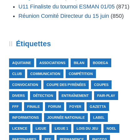
U11 Finaliste du tournoi ESMAN 01/05
(871)
Réunion Comité Directeur du 15 juin
(850)
Étiquettes
AQUITAINE
ASSOCIATIONS
BILAN
BODEGA
CLUB
COMMUNICATION
COMPÉTITION
CONVOCATION
COUPE DES PYRÉNÉES
COUPES
DIVERS
DÉTECTION
ENTRAÎNEMENT
FAIR-PLAY
FFF
FINALE
FORUM
FOYER
GAZETTA
INFORMATIONS
JOURNÉE NATIONALE
LABEL
LICENCE
LIGUE
LIGUE 1
LOIS DU JEU
NOEL
PARTENAIRES
PEF
PERMANENCE
PHOTOS