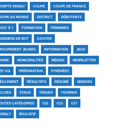
OMPTE RENDU
COUPE
COUPE DE FRANCE
OUPE DU MONDE
DISTRICT
DÉBUTANTS
OOT À 7
FORMATION
FÉMININES
ARDIENS DE BUT
GOUTER
ROUPEMENT JEUNES
INFORMATION
JEUX
AIRIE
MUNICIPALITÉS
MÉDIAS
NEWSLETTER
EF U11
PRÉPARATION
PYRÉNÉES
ÈGLEMENT
RÉSULTATS
RÉSUMÉ
SENIORS
OLDES
STAGE
TENUES
TOURNOI
OUTES CATÉGORIES
U11
U13
U17
ISPALY
ÉDUCATIF