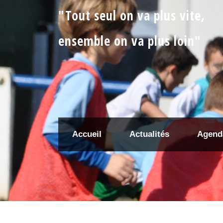
"Tout seul on va plus vite,
ensemble on va plus loin"
Accueil
Actualités
Agend