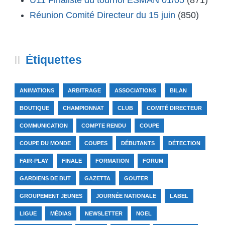
U11 Finaliste du tournoi ESMAN 01/05
(871)
Réunion Comité Directeur du 15 juin
(850)
Étiquettes
ANIMATIONS
ARBITRAGE
ASSOCIATIONS
BILAN
BOUTIQUE
CHAMPIONNAT
CLUB
COMITÉ DIRECTEUR
COMMUNICATION
COMPTE RENDU
COUPE
COUPE DU MONDE
COUPES
DÉBUTANTS
DÉTECTION
FAIR-PLAY
FINALE
FORMATION
FORUM
GARDIENS DE BUT
GAZETTA
GOUTER
GROUPEMENT JEUNES
JOURNÉE NATIONALE
LABEL
LIGUE
MÉDIAS
NEWSLETTER
NOEL