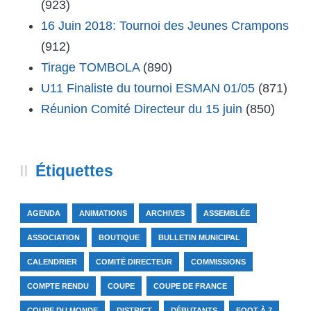
(923)
16 Juin 2018: Tournoi des Jeunes Crampons
(912)
Tirage TOMBOLA
(890)
U11 Finaliste du tournoi ESMAN 01/05
(871)
Réunion Comité Directeur du 15 juin
(850)
Étiquettes
AGENDA
ANIMATIONS
ARCHIVES
ASSEMBLÉE
ASSOCIATION
BOUTIQUE
BULLETIN MUNICIPAL
CALENDRIER
COMITÉ DIRECTEUR
COMMISSIONS
COMPTE RENDU
COUPE
COUPE DE FRANCE
COUPE DU MONDE
DISTRICT
DÉBUTANTS
FOOT À 7