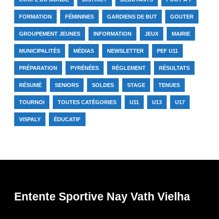
FORMATION
FÉMININES
GARDIENS DE BUT
GOUTER
GROUPEMENT JEUNES
INFORMATION
JEUX
MAIRIE
MUNICIPALITÉS
MÉDIAS
NEWSLETTER
PEF U11
PRÉPARATION
PYRÉNÉES
RÈGLEMENT
RÉSULTATS
RÉSUMÉ
SENIORS
SOLDES
STAGE
TENUES
TOURNOI
TOUTES CATÉGORIES
U11
U13
U17
VISPALY
ÉDUCATIF
Entente Sportive Nay Vath Vielha