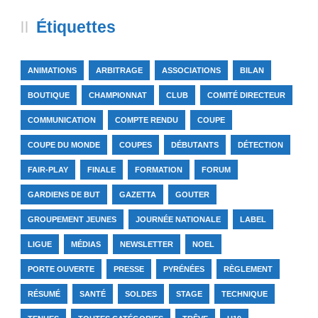
Étiquettes
ANIMATIONS
ARBITRAGE
ASSOCIATIONS
BILAN
BOUTIQUE
CHAMPIONNAT
CLUB
COMITÉ DIRECTEUR
COMMUNICATION
COMPTE RENDU
COUPE
COUPE DU MONDE
COUPES
DÉBUTANTS
DÉTECTION
FAIR-PLAY
FINALE
FORMATION
FORUM
GARDIENS DE BUT
GAZETTA
GOUTER
GROUPEMENT JEUNES
JOURNÉE NATIONALE
LABEL
LIGUE
MÉDIAS
NEWSLETTER
NOEL
PORTE OUVERTE
PRESSE
PYRÉNÉES
RÈGLEMENT
RÉSUMÉ
SANTÉ
SOLDES
STAGE
TECHNIQUE