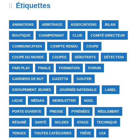
Étiquettes
ANIMATIONS
ARBITRAGE
ASSOCIATIONS
BILAN
BOUTIQUE
CHAMPIONNAT
CLUB
COMITÉ DIRECTEUR
COMMUNICATION
COMPTE RENDU
COUPE
COUPE DU MONDE
COUPES
DÉBUTANTS
DÉTECTION
FAIR-PLAY
FINALE
FORMATION
FORUM
GARDIENS DE BUT
GAZETTA
GOUTER
GROUPEMENT JEUNES
JOURNÉE NATIONALE
LABEL
LIGUE
MÉDIAS
NEWSLETTER
NOEL
PORTE OUVERTE
PRESSE
PYRÉNÉES
RÈGLEMENT
RÉSUMÉ
SANTÉ
SOLDES
STAGE
TECHNIQUE
TENUES
TOUTES CATÉGORIES
TRÊVE
U19