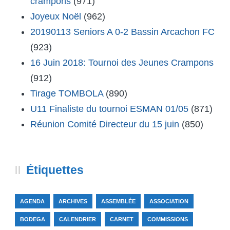
crampons
(971)
Joyeux Noël
(962)
20190113 Seniors A 0-2 Bassin Arcachon FC
(923)
16 Juin 2018: Tournoi des Jeunes Crampons
(912)
Tirage TOMBOLA
(890)
U11 Finaliste du tournoi ESMAN 01/05
(871)
Réunion Comité Directeur du 15 juin
(850)
Étiquettes
AGENDA
ARCHIVES
ASSEMBLÉE
ASSOCIATION
BODEGA
CALENDRIER
CARNET
COMMISSIONS