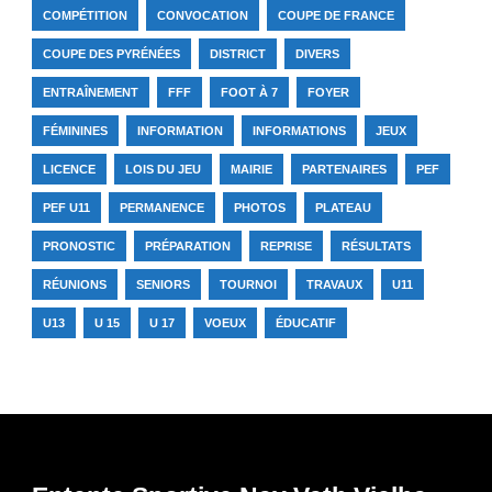
COMPÉTITION
CONVOCATION
COUPE DE FRANCE
COUPE DES PYRÉNÉES
DISTRICT
DIVERS
ENTRAÎNEMENT
FFF
FOOT À 7
FOYER
FÉMININES
INFORMATION
INFORMATIONS
JEUX
LICENCE
LOIS DU JEU
MAIRIE
PARTENAIRES
PEF
PEF U11
PERMANENCE
PHOTOS
PLATEAU
PRONOSTIC
PRÉPARATION
REPRISE
RÉSULTATS
RÉUNIONS
SENIORS
TOURNOI
TRAVAUX
U11
U13
U 15
U 17
VOEUX
ÉDUCATIF