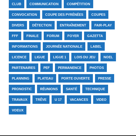
CLUB
COMMUNICATION
COMPÉTITION
CONVOCATION
COUPE DES PYRÉNÉES
COUPES
DIVERS
DÉTECTION
ENTRAÎNEMENT
FAIR-PLAY
FFF
FINALE
FORUM
FOYER
GAZETTA
INFORMATIONS
JOURNÉE NATIONALE
LABEL
LICENCE
LIGUE
LIGUE 1
LOIS DU JEU
NOEL
PARTENAIRES
PEF
PERMANENCE
PHOTOS
PLANNING
PLATEAU
PORTE OUVERTE
PRESSE
PRONOSTIC
RÉUNIONS
SANTÉ
TECHNIQUE
TRAVAUX
TRÊVE
U 17
VACANCES
VIDEO
VOEUX