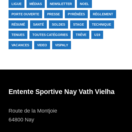
LIGUE
MÉDIAS
NEWSLETTER
NOEL
PORTE OUVERTE
PRESSE
PYRÉNÉES
RÈGLEMENT
RÉSUMÉ
SANTÉ
SOLDES
STAGE
TECHNIQUE
TENUES
TOUTES CATÉGORIES
TRÊVE
U19
VACANCES
VIDEO
VISPALY
Entente Sportive Nay Vath Vielha
Route de la Montjoie
64800 Nay