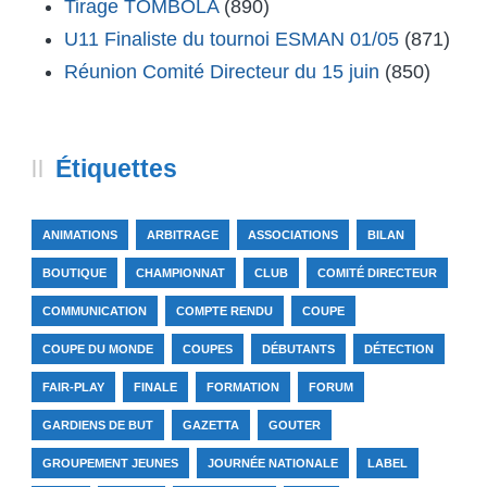
Tirage TOMBOLA
(890)
U11 Finaliste du tournoi ESMAN 01/05
(871)
Réunion Comité Directeur du 15 juin
(850)
Étiquettes
ANIMATIONS
ARBITRAGE
ASSOCIATIONS
BILAN
BOUTIQUE
CHAMPIONNAT
CLUB
COMITÉ DIRECTEUR
COMMUNICATION
COMPTE RENDU
COUPE
COUPE DU MONDE
COUPES
DÉBUTANTS
DÉTECTION
FAIR-PLAY
FINALE
FORMATION
FORUM
GARDIENS DE BUT
GAZETTA
GOUTER
GROUPEMENT JEUNES
JOURNÉE NATIONALE
LABEL