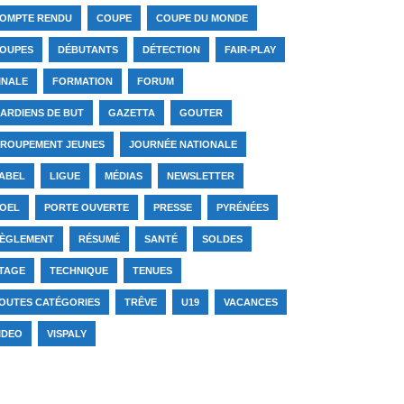
OMPTE RENDU
COUPE
COUPE DU MONDE
OUPES
DÉBUTANTS
DÉTECTION
FAIR-PLAY
INALE
FORMATION
FORUM
ARDIENS DE BUT
GAZETTA
GOUTER
ROUPEMENT JEUNES
JOURNÉE NATIONALE
ABEL
LIGUE
MÉDIAS
NEWSLETTER
OEL
PORTE OUVERTE
PRESSE
PYRÉNÉES
ÈGLEMENT
RÉSUMÉ
SANTÉ
SOLDES
TAGE
TECHNIQUE
TENUES
OUTES CATÉGORIES
TRÊVE
U19
VACANCES
IDEO
VISPALY