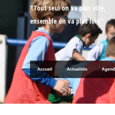
"Tout seul on va plus vite,
ensemble on va plus loin"
Accueil
Actualités
Agend