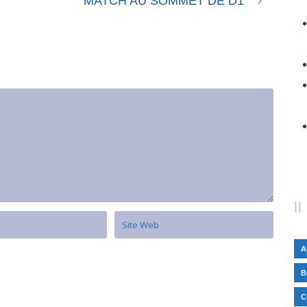
MATCH AU SOMMET DE D1
A
B
C