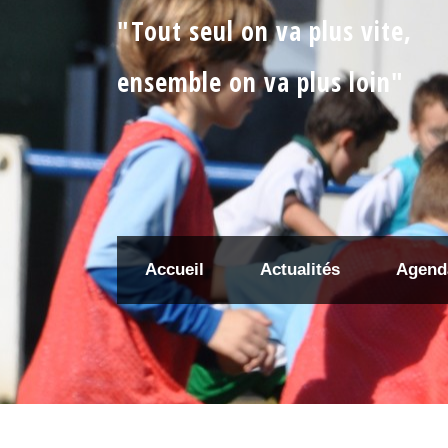
"Tout seul on va plus vite,
ensemble on va plus loin"
Accueil
Actualités
Agend