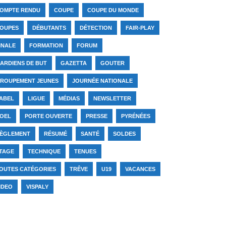
OMPTE RENDU
COUPE
COUPE DU MONDE
OUPES
DÉBUTANTS
DÉTECTION
FAIR-PLAY
INALE
FORMATION
FORUM
ARDIENS DE BUT
GAZETTA
GOUTER
ROUPEMENT JEUNES
JOURNÉE NATIONALE
ABEL
LIGUE
MÉDIAS
NEWSLETTER
OEL
PORTE OUVERTE
PRESSE
PYRÉNÉES
ÈGLEMENT
RÉSUMÉ
SANTÉ
SOLDES
TAGE
TECHNIQUE
TENUES
OUTES CATÉGORIES
TRÊVE
U19
VACANCES
IDEO
VISPALY