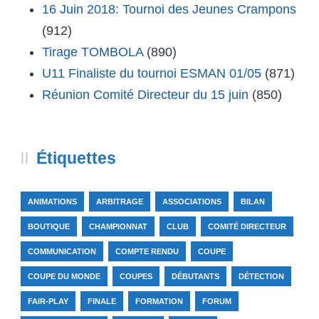
16 Juin 2018: Tournoi des Jeunes Crampons
(912)
Tirage TOMBOLA
(890)
U11 Finaliste du tournoi ESMAN 01/05
(871)
Réunion Comité Directeur du 15 juin
(850)
Étiquettes
ANIMATIONS
ARBITRAGE
ASSOCIATIONS
BILAN
BOUTIQUE
CHAMPIONNAT
CLUB
COMITÉ DIRECTEUR
COMMUNICATION
COMPTE RENDU
COUPE
COUPE DU MONDE
COUPES
DÉBUTANTS
DÉTECTION
FAIR-PLAY
FINALE
FORMATION
FORUM