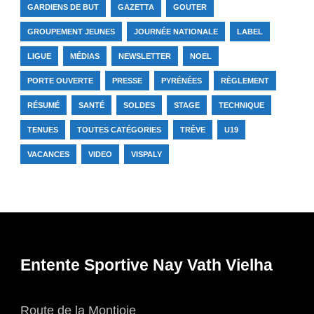
GARDIENS DE BUT
GAZETTA
GOUTER
GROUPEMENT JEUNES
JOURNÉE NATIONALE
LABEL
LIGUE
MÉDIAS
NEWSLETTER
NOEL
PORTE OUVERTE
PRESSE
PYRÉNÉES
RÈGLEMENT
RÉSUMÉ
SANTÉ
SOLDES
STAGE
TECHNIQUE
TENUES
TOUTES CATÉGORIES
TRÊVE
U19
VACANCES
VIDEO
VISPALY
Entente Sportive Nay Vath Vielha
Route de la Montjoie