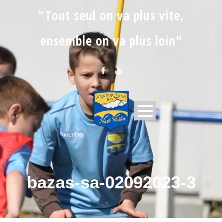
"Tout seul on va plus vite,
ensemble on va plus loin"
bazas-sa-02092023-3