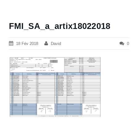
FMI_SA_a_artix18022018
18 Fév 2018
David
0