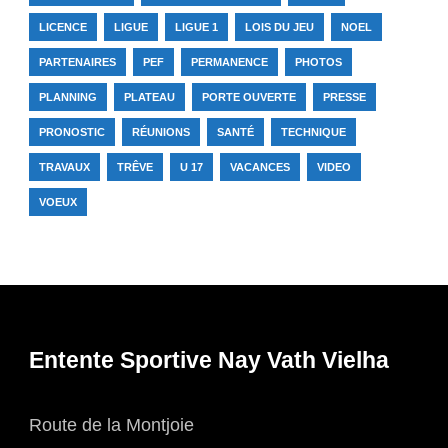
LICENCE
LIGUE
LIGUE 1
LOIS DU JEU
NOEL
PARTENAIRES
PEF
PERMANENCE
PHOTOS
PLANNING
PLATEAU
PORTE OUVERTE
PRESSE
PRONOSTIC
RÉUNIONS
SANTÉ
TECHNIQUE
TRAVAUX
TRÊVE
U 17
VACANCES
VIDEO
VOEUX
Entente Sportive Nay Vath Vielha
Route de la Montjoie