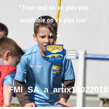
"Tout seul on va plus vite,
ensemble on va plus loin"
FMI_SA_a_artix18022018