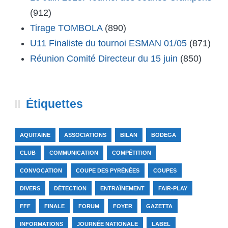
(912)
Tirage TOMBOLA
(890)
U11 Finaliste du tournoi ESMAN 01/05
(871)
Réunion Comité Directeur du 15 juin
(850)
Étiquettes
AQUITAINE
ASSOCIATIONS
BILAN
BODEGA
CLUB
COMMUNICATION
COMPÉTITION
CONVOCATION
COUPE DES PYRÉNÉES
COUPES
DIVERS
DÉTECTION
ENTRAÎNEMENT
FAIR-PLAY
FFF
FINALE
FORUM
FOYER
GAZETTA
INFORMATIONS
JOURNÉE NATIONALE
LABEL