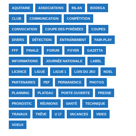
AQUITAINE
ASSOCIATIONS
BILAN
BODEGA
CLUB
COMMUNICATION
COMPÉTITION
CONVOCATION
COUPE DES PYRÉNÉES
COUPES
DIVERS
DÉTECTION
ENTRAÎNEMENT
FAIR-PLAY
FFF
FINALE
FORUM
FOYER
GAZETTA
INFORMATIONS
JOURNÉE NATIONALE
LABEL
LICENCE
LIGUE
LIGUE 1
LOIS DU JEU
NOEL
PARTENAIRES
PEF
PERMANENCE
PHOTOS
PLANNING
PLATEAU
PORTE OUVERTE
PRESSE
PRONOSTIC
RÉUNIONS
SANTÉ
TECHNIQUE
TRAVAUX
TRÊVE
U 17
VACANCES
VIDEO
VOEUX