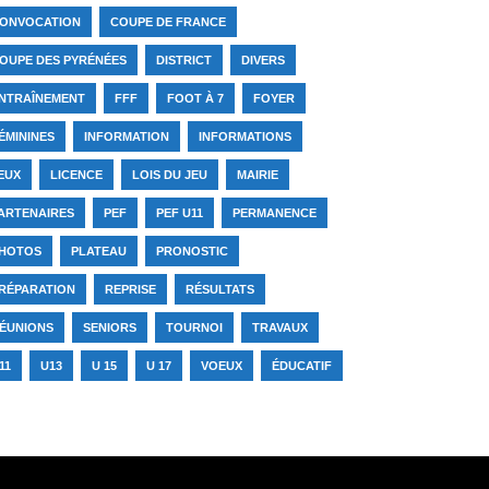
ONVOCATION
COUPE DE FRANCE
OUPE DES PYRÉNÉES
DISTRICT
DIVERS
NTRAÎNEMENT
FFF
FOOT À 7
FOYER
ÉMININES
INFORMATION
INFORMATIONS
EUX
LICENCE
LOIS DU JEU
MAIRIE
ARTENAIRES
PEF
PEF U11
PERMANENCE
HOTOS
PLATEAU
PRONOSTIC
RÉPARATION
REPRISE
RÉSULTATS
ÉUNIONS
SENIORS
TOURNOI
TRAVAUX
11
U13
U 15
U 17
VOEUX
ÉDUCATIF