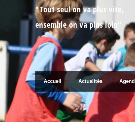
"Tout seul on va plus vite,
ensemble on va plus loin"
Accueil
Actualités
Agend