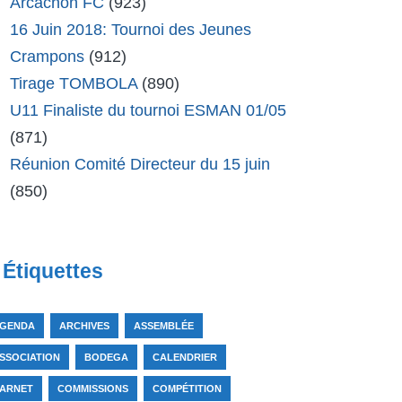
Arcachon FC
(923)
16 Juin 2018: Tournoi des Jeunes
Crampons
(912)
Tirage TOMBOLA
(890)
U11 Finaliste du tournoi ESMAN 01/05
(871)
Réunion Comité Directeur du 15 juin
(850)
Étiquettes
GENDA
ARCHIVES
ASSEMBLÉE
SSOCIATION
BODEGA
CALENDRIER
ARNET
COMMISSIONS
COMPÉTITION