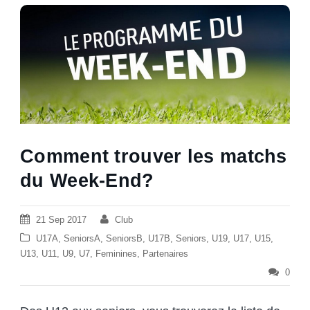
Comment trouver les matchs
du Week-End?
21 Sep 2017
Club
U17A
,
SeniorsA
,
SeniorsB
,
U17B
,
Seniors
,
U19
,
U17
,
U15
,
U13
,
U11
,
U9
,
U7
,
Feminines
,
Partenaires
0