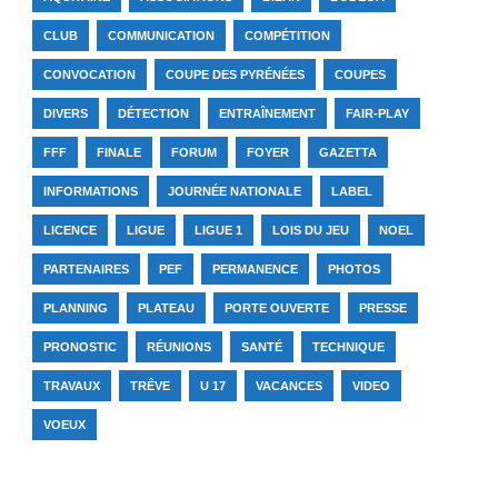
CLUB
COMMUNICATION
COMPÉTITION
CONVOCATION
COUPE DES PYRÉNÉES
COUPES
DIVERS
DÉTECTION
ENTRAÎNEMENT
FAIR-PLAY
FFF
FINALE
FORUM
FOYER
GAZETTA
INFORMATIONS
JOURNÉE NATIONALE
LABEL
LICENCE
LIGUE
LIGUE 1
LOIS DU JEU
NOEL
PARTENAIRES
PEF
PERMANENCE
PHOTOS
PLANNING
PLATEAU
PORTE OUVERTE
PRESSE
PRONOSTIC
RÉUNIONS
SANTÉ
TECHNIQUE
TRAVAUX
TRÊVE
U 17
VACANCES
VIDEO
VOEUX