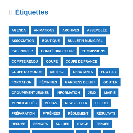
Étiquettes
AGENDA
ANIMATIONS
ARCHIVES
ASSEMBLÉE
ASSOCIATION
BOUTIQUE
BULLETIN MUNICIPAL
CALENDRIER
COMITÉ DIRECTEUR
COMMISSIONS
COMPTE RENDU
COUPE
COUPE DE FRANCE
COUPE DU MONDE
DISTRICT
DÉBUTANTS
FOOT À 7
FORMATION
FÉMININES
GARDIENS DE BUT
GOUTER
GROUPEMENT JEUNES
INFORMATION
JEUX
MAIRIE
MUNICIPALITÉS
MÉDIAS
NEWSLETTER
PEF U11
PRÉPARATION
PYRÉNÉES
RÈGLEMENT
RÉSULTATS
RÉSUMÉ
SENIORS
SOLDES
STAGE
TENUES