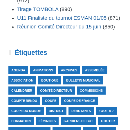
(912)
Tirage TOMBOLA
(890)
U11 Finaliste du tournoi ESMAN 01/05
(871)
Réunion Comité Directeur du 15 juin
(850)
Étiquettes
AGENDA
ANIMATIONS
ARCHIVES
ASSEMBLÉE
ASSOCIATION
BOUTIQUE
BULLETIN MUNICIPAL
CALENDRIER
COMITÉ DIRECTEUR
COMMISSIONS
COMPTE RENDU
COUPE
COUPE DE FRANCE
COUPE DU MONDE
DISTRICT
DÉBUTANTS
FOOT À 7
FORMATION
FÉMININES
GARDIENS DE BUT
GOUTER