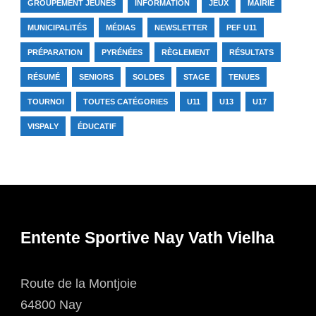
GROUPEMENT JEUNES
INFORMATION
JEUX
MAIRIE
MUNICIPALITÉS
MÉDIAS
NEWSLETTER
PEF U11
PRÉPARATION
PYRÉNÉES
RÈGLEMENT
RÉSULTATS
RÉSUMÉ
SENIORS
SOLDES
STAGE
TENUES
TOURNOI
TOUTES CATÉGORIES
U11
U13
U17
VISPALY
ÉDUCATIF
Entente Sportive Nay Vath Vielha
Route de la Montjoie
64800 Nay