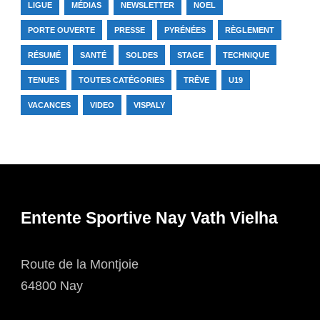
LIGUE
MÉDIAS
NEWSLETTER
NOEL
PORTE OUVERTE
PRESSE
PYRÉNÉES
RÈGLEMENT
RÉSUMÉ
SANTÉ
SOLDES
STAGE
TECHNIQUE
TENUES
TOUTES CATÉGORIES
TRÊVE
U19
VACANCES
VIDEO
VISPALY
Entente Sportive Nay Vath Vielha
Route de la Montjoie
64800 Nay