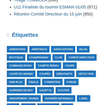
Tirage TOMBOLA
(890)
U11 Finaliste du tournoi ESMAN 01/05
(871)
Réunion Comité Directeur du 15 juin
(850)
Étiquettes
ANIMATIONS
ARBITRAGE
ASSOCIATIONS
BILAN
BOUTIQUE
CHAMPIONNAT
CLUB
COMITÉ DIRECTEUR
COMMUNICATION
COMPTE RENDU
COUPE
COUPE DU MONDE
COUPES
DÉBUTANTS
DÉTECTION
FAIR-PLAY
FINALE
FORMATION
FORUM
GARDIENS DE BUT
GAZETTA
GOUTER
GROUPEMENT JEUNES
JOURNÉE NATIONALE
LABEL